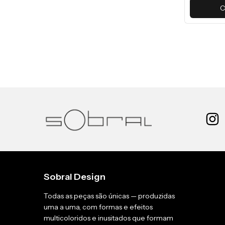
C
Sobral Design
Todas as peças são únicas — produzidas
uma a uma, com formas e efeitos
multicoloridos e inusitados que formam