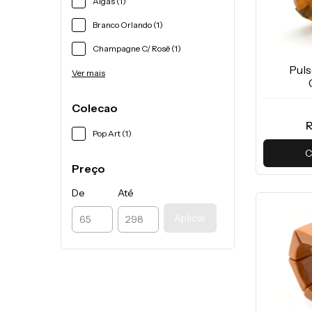
Algas (1)
Branco Orlando (1)
Champagne C/ Rosê (1)
Puls
Ver mais
Colecao
R
Pop Art (1)
C
Preço
De
Até
Aplicar