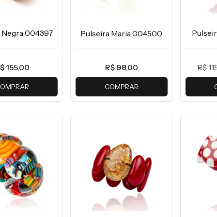
a Negra 004397
Pulsei
Pulseira Maria 004500
$ 155,00
R$ 11
R$ 98,00
OMPRAR
COMPRAR