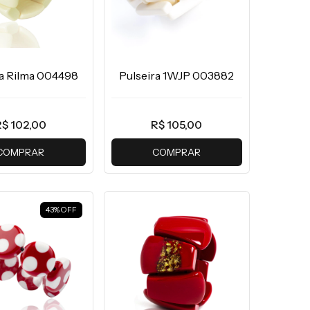
ra Rilma 004498
Pulseira 1WJP 003882
$ 102,00
R$ 105,00
COMPRAR
COMPRAR
43
%
OFF