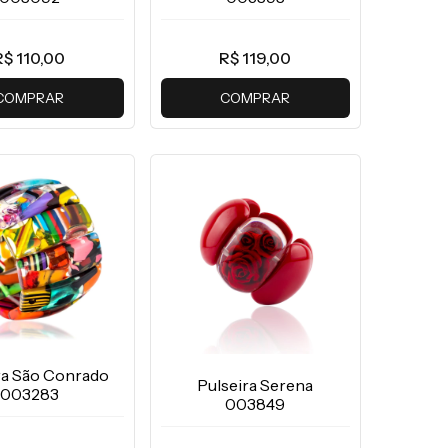
R$ 110,00
R$ 119,00
COMPRAR
COMPRAR
ra São Conrado
Pulseira Serena
003283
003849