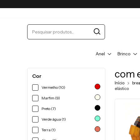
Anel
Brinco
com e
Cor
Início
bre
Vermelho (10)
elástico
Marfim (9)
Preto (7)
Verde água (1)
Terra (1)