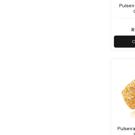
Pulsei
R
C
Pulseira