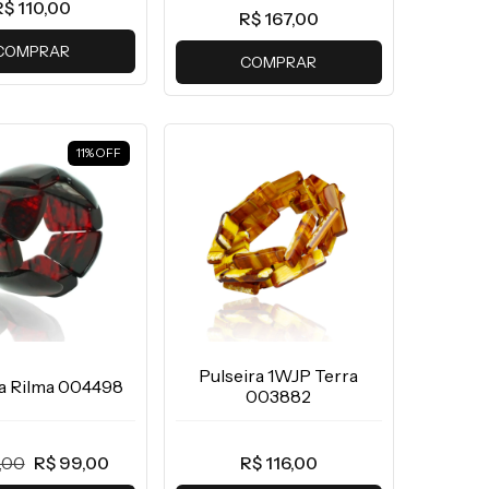
R$ 110,00
R$ 167,00
COMPRAR
COMPRAR
11
%
OFF
Pulseira 1WJP Terra
ra Rilma 004498
003882
1,00
R$ 99,00
R$ 116,00