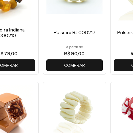
eira Indiana
Pulseira RJ 000217
Pulsei
000210
A partir de
$ 79,00
R$ 90,00
R
OMPRAR
COMPRAR