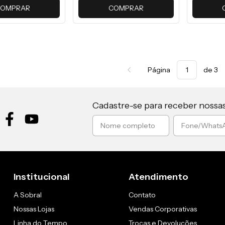
OMPRAR
COMPRAR
Página
de 3
Cadastre-se para receber nossa
Institucional
Atendimento
A Sobral
Contato
Nossas Lojas
Vendas Corporativas
Linha do Tempo
Trocas e Devoluções