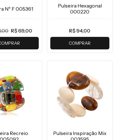
Pulseira Hexagonal
ra Nº F 005361
000220
6,00
R$ 69,00
R$ 94,00
COMPRAR
COMPRAR
eira Recreio
Pulseira Inspiração Mix
005092
003595