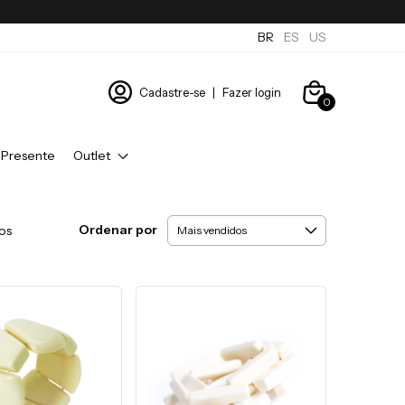
BR
ES
US
Cadastre-se
|
Fazer login
0
 Presente
Outlet
Ordenar por
os