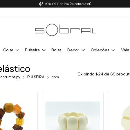
10% OFF no PIX (exceto outlet)
Colar
Pulseira
Bolsa
Decor
Coleções
Vale
lástico
Exibindo 1-24 de 69 produt
adcrumbs.py
PULSEIRA
com