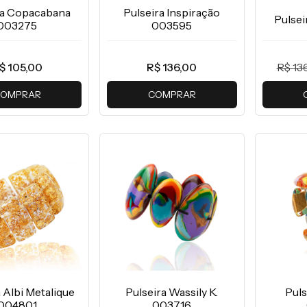
ra Copacabana
Pulseira Inspiração
Pulsei
003275
003595
$ 105,00
R$ 136,00
R$ 13
OMPRAR
COMPRAR
 Albi Metalique
Pulseira Wassily K.
Puls
004801
003716