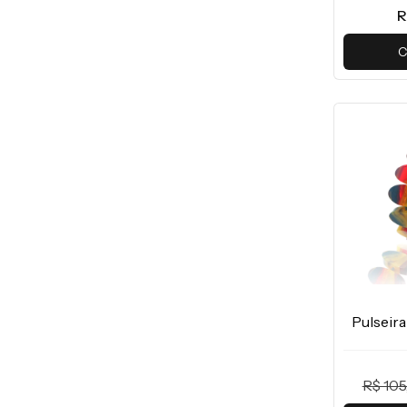
R
C
Pulseir
R$ 105