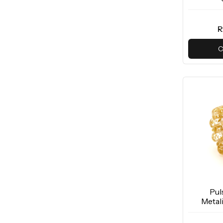
R
C
Pul
Metal