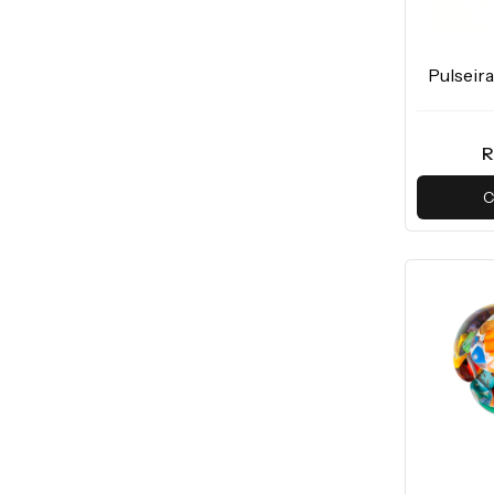
Pulseir
R
C