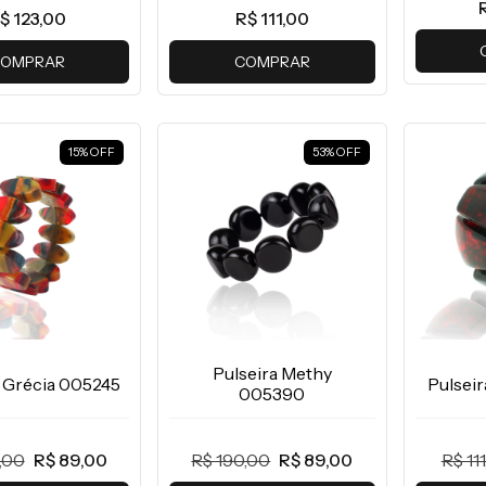
$ 123,00
R$ 111,00
OMPRAR
COMPRAR
15
%
OFF
53
%
OFF
Pulseira Methy
a Grécia 005245
Pulsei
005390
,00
R$ 89,00
R$ 190,00
R$ 89,00
R$ 11