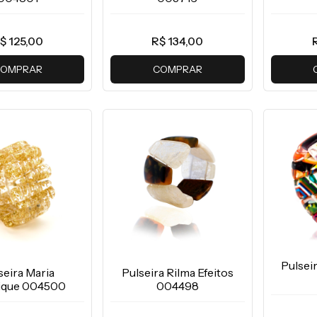
$ 125,00
R$ 134,00
OMPRAR
COMPRAR
Pulsei
seira Maria
Pulseira Rilma Efeitos
ique 004500
004498