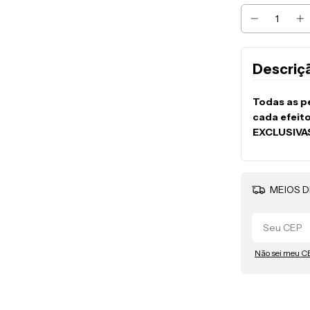
Descriç
Todas as p
cada efeit
EXCLUSIVA
MEIOS D
Não sei meu C