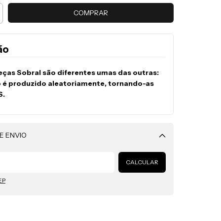
ão
eças Sobral são diferentes umas das outras:
o é produzido aleatoriamente, tornando-as
S.
E ENVIO
Alterar CEP
CALCULAR
EP