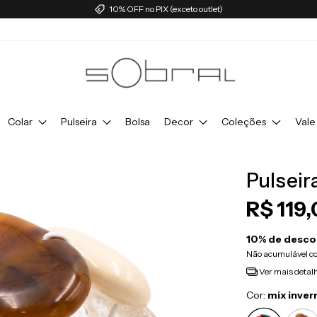
10% OFF no PIX (exceto outlet)
Colar
Pulseira
Bolsa
Decor
Coleções
Vale
Pulseir
R$ 119
10% de desco
Não acumulável c
Ver mais detal
Cor:
mix inver