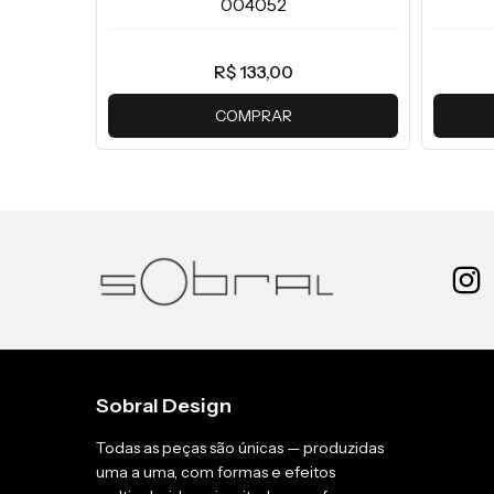
004052
R$ 133,00
COMPRAR
Sobral Design
Todas as peças são únicas — produzidas
uma a uma, com formas e efeitos