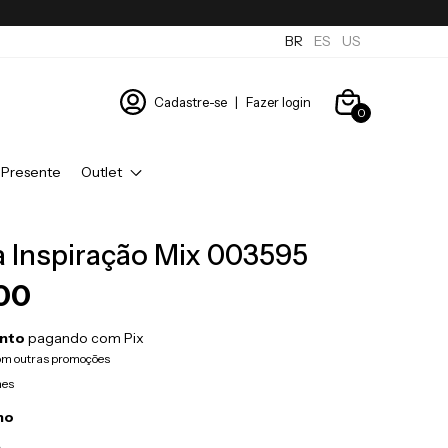
BR
ES
US
Cadastre-se
|
Fazer login
0
 Presente
Outlet
a Inspiração Mix 003595
,00
nto
pagando com Pix
om outras promoções
hes
no