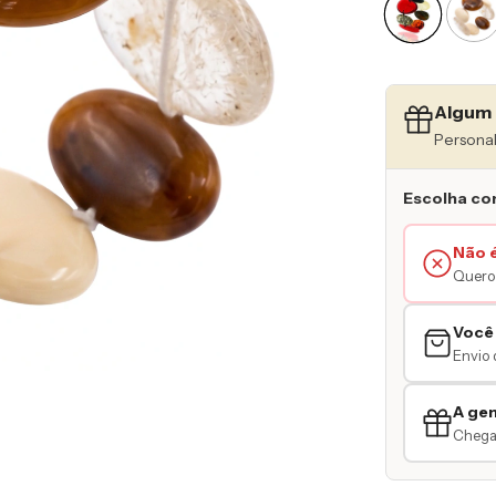
Algum 
Personal
Escolha co
Não 
Quero 
Você
Envio 
A ge
Chegar