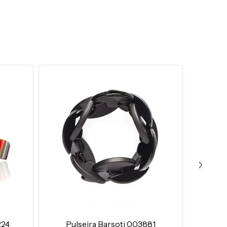
224
Pulseira Barsoti 003881
Pu