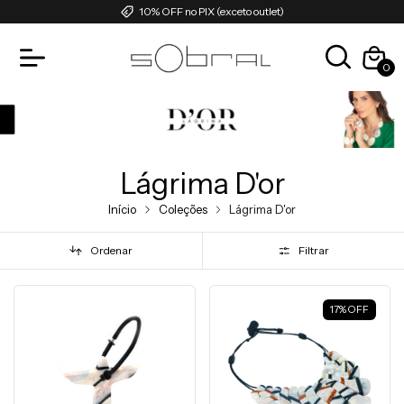
10% OFF no PIX (exceto outlet)
0
Lágrima D'or
Início
Coleções
Lágrima D'or
Ordenar
Filtrar
17
%
OFF