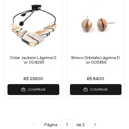
Colar Jackson Lágrima D
Brinco Orbitalis Lágrima D
´or 004295
´or 005456
R$ 239,00
R$ 84,00
COMPRAR
COMPRAR
Página
de 2