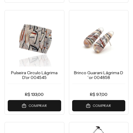
Pulseira Circulo Lágrima
Brinco Guarani Lágrima D
D'or 004545
´or 004858
R$ 133,00
R$ 97,00
COMPRAR
COMPRAR