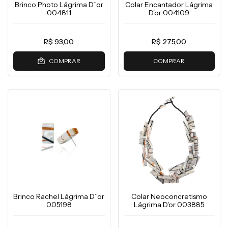
Brinco Photo Lágrima D´or
Colar Encantador Lágrima
004811
D'or 004109
R$ 93,00
R$ 275,00
COMPRAR
COMPRAR
Brinco Rachel Lágrima D´or
Colar Neoconcretismo
005198
Lágrima D'or 003885