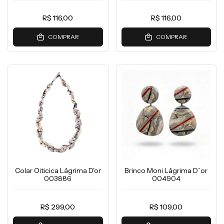
R$ 116,00
R$ 116,00
COMPRAR
COMPRAR
Colar Oiticica Lágrima D'or
Brinco Moni Lágrima D´or
003886
004904
R$ 299,00
R$ 109,00