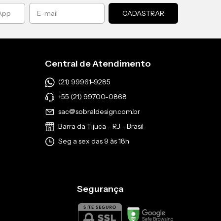
Central de Atendimento
(21) 99961-9285
+55 (21) 99700-0868
sac@sobraldesign.com.br
Barra da Tijuca - RJ - Brasil
Seg a sex das 9 às 18h
Segurança