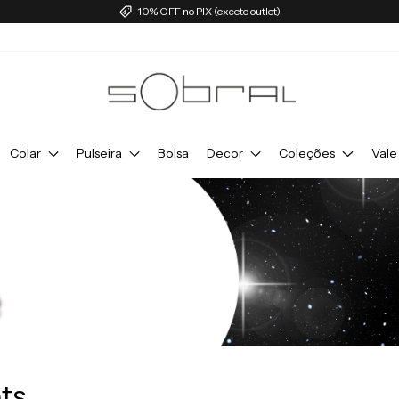
10% OFF no PIX (exceto outlet)
Colar
Pulseira
Bolsa
Decor
Coleções
Vale
ts