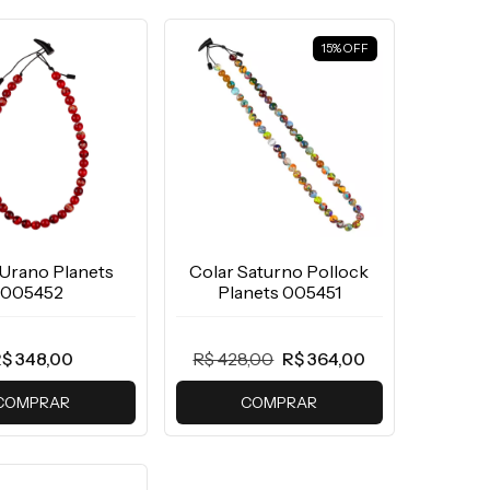
15
%
OFF
 Urano Planets
Colar Saturno Pollock
005452
Planets 005451
$ 348,00
R$ 428,00
R$ 364,00
COMPRAR
COMPRAR