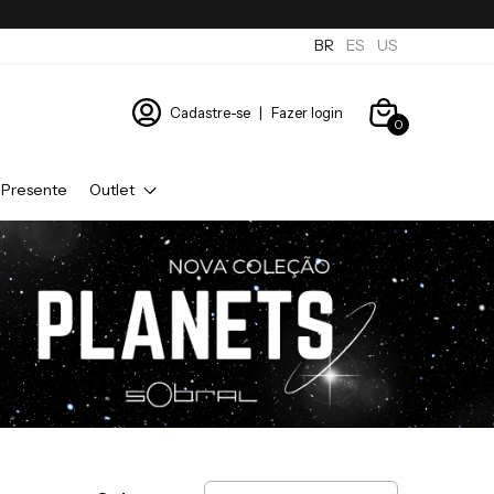
BR
ES
US
Cadastre-se
|
Fazer login
0
 Presente
Outlet