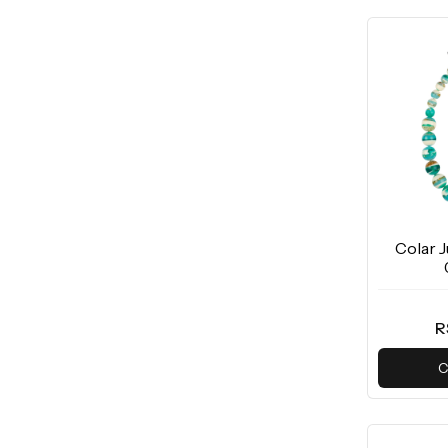
Colar J
R
C