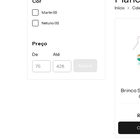
Cor
Início
Col
Marte (6)
Netuno (6)
Preço
De
Até
Aplicar
Brinco 
R
C