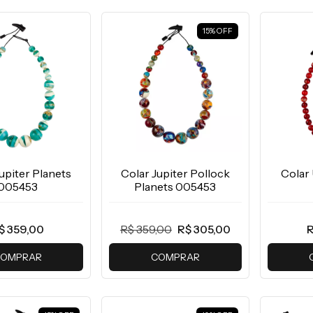
15
%
OFF
upiter Planets
Colar Jupiter Pollock
Colar
005453
Planets 005453
$ 359,00
R$ 359,00
R$ 305,00
R
OMPRAR
COMPRAR