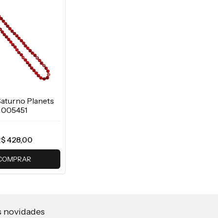
Saturno Planets
005451
$ 428,00
COMPRAR
s novidades