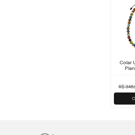
Colar 
Plan
R$ 348
C