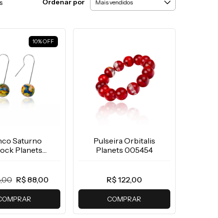
Ordenar por
s
10
%
OFF
nco Saturno
Pulseira Orbitalis
lock Planets
Planets 005454
005455
,00
R$ 88,00
R$ 122,00
COMPRAR
COMPRAR