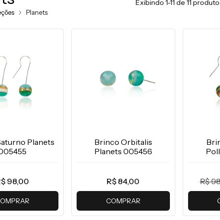
Exibindo 1-11 de 11 produto
eções
Planets
Saturno Planets
Brinco Orbitalis
Bri
005455
Planets 005456
Pol
$ 98,00
R$ 84,00
R$ 98
OMPRAR
COMPRAR