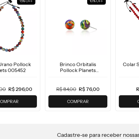
15
%
OFF
10
%
OFF
Urano Pollock
Brinco Orbitalis
Colar 
ets 005452
Pollock Planets
005456
,00
R$ 296,00
R$ 84,00
R$ 76,00
R
OMPRAR
COMPRAR
Cadastre-se para receber nossa