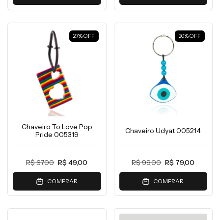
27
%
OFF
20
%
OFF
Chaveiro To Love Pop
Chaveiro Udyat 005214
Pride 005319
R$ 99,00
R$ 79,00
R$ 67,00
R$ 49,00
COMPRAR
COMPRAR