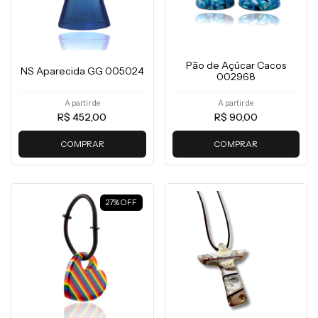
Pão de Açúcar Cacos
NS Aparecida GG 005024
002968
A partir de
A partir de
R$ 452,00
R$ 90,00
COMPRAR
COMPRAR
27
%
OFF