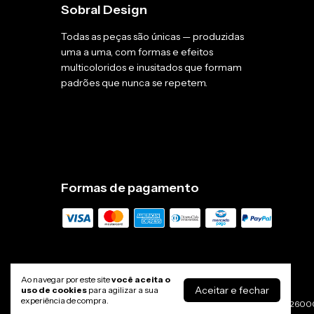
Sobral Design
Todas as peças são únicas — produzidas
uma a uma, com formas e efeitos
multicoloridos e inusitados que formam
padrões que nunca se repetem.
Formas de pagamento
Ao navegar por este site
você aceita o
Sobral Design - Joias e Acessórios de resina
Aceitar e fechar
uso de cookies
para agilizar a sua
experiência de compra.
©2026. Talento e Arte Comércio de Bijouterias LTDA - 471196260001