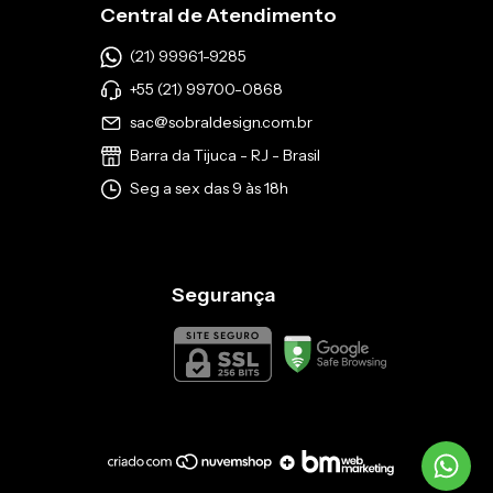
Central de Atendimento
(21) 99961-9285
+55 (21) 99700-0868
sac@sobraldesign.com.br
Barra da Tijuca - RJ - Brasil
Seg a sex das 9 às 18h
Segurança