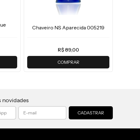
que
NS A
Chaveiro NS Aparecida 005219
R$ 89,00
COMPRAR
s novidades