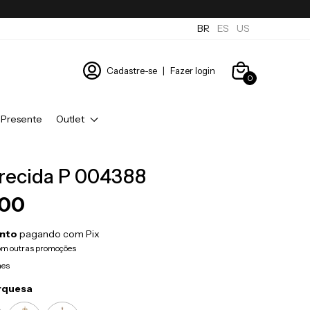
BR
ES
US
Cadastre-se
|
Fazer login
0
 Presente
Outlet
recida P 004388
,00
nto
pagando com Pix
om outras promoções
hes
urquesa