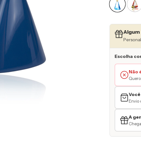
Algum 
Personal
Escolha co
Não 
Quero 
Você
Envio 
A ge
Chegar