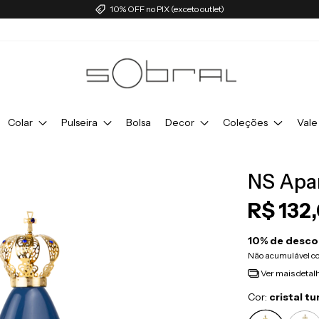
10% OFF no PIX (exceto outlet)
Colar
Pulseira
Bolsa
Decor
Coleções
Vale
NS Apa
R$ 132
10% de desco
Não acumulável c
Ver mais detal
Cor:
cristal t