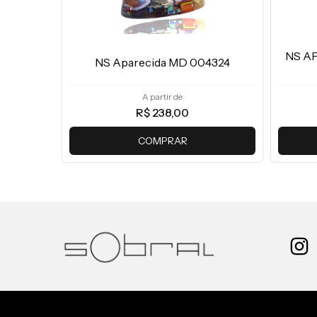
NS A
5024
NS Aparecida MD 004324
A partir de
R$ 238,00
COMPRAR