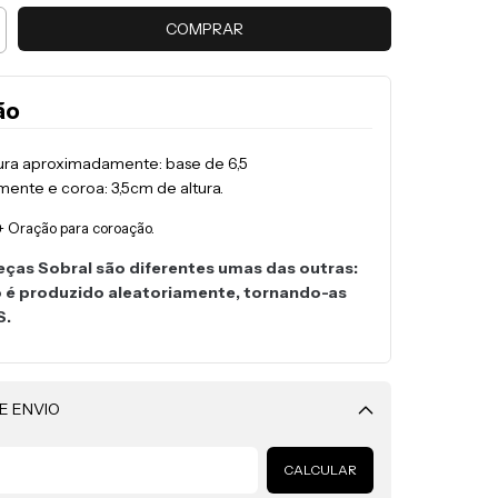
ão
tura aproximadamente: base de 6,5
ente e coroa: 3,5cm de altura.
+ Oração para coroação.
eças Sobral são diferentes umas das outras:
o é produzido aleatoriamente, tornando-as
S.
E ENVIO
Alterar CEP
CALCULAR