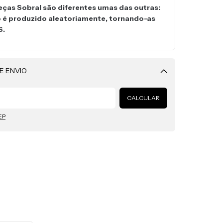
eças Sobral são diferentes umas das outras:
o é produzido aleatoriamente, tornando-as
S.
E ENVIO
Alterar CEP
CALCULAR
EP