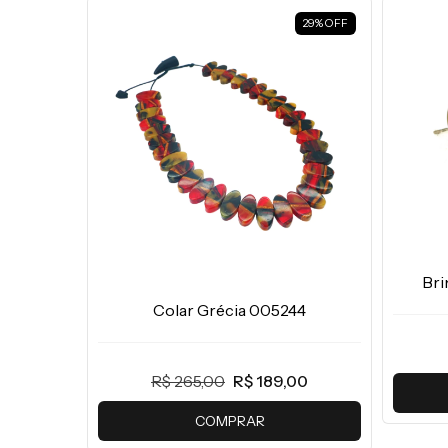
29
%
OFF
Bri
Colar Grécia 005244
R$ 265,00
R$ 189,00
COMPRAR