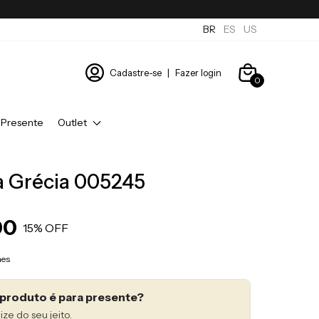
BR
ES
US
Cadastre-se
|
Fazer login
0
 Presente
Outlet
a Grécia 005245
00
15
% OFF
hes
produto é para presente?
ize do seu jeito.