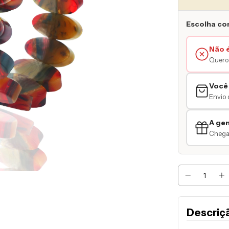
Escolha co
Não 
Quero 
Você
Envio 
A ge
Chegar
Descriç