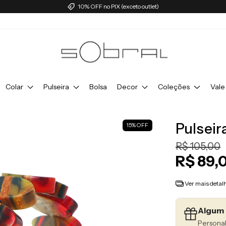
10% OFF no PIX (exceto outlet)
Colar
Pulseira
Bolsa
Decor
Coleções
Vale
Pulseir
15
%
OFF
R$ 105,00
R$ 89,
Ver mais detal
Algum 
Personal