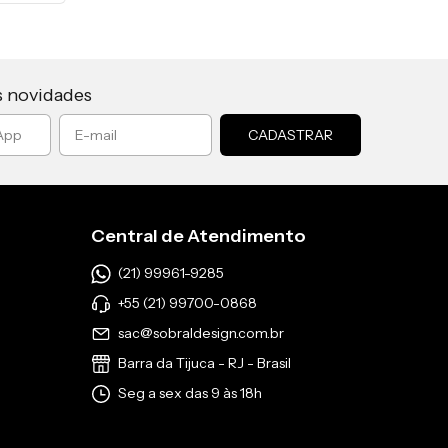
s novidades
Central de Atendimento
(21) 99961-9285
+55 (21) 99700-0868
sac@sobraldesign.com.br
Barra da Tijuca - RJ - Brasil
Seg a sex das 9 às 18h