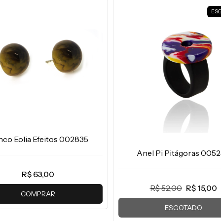
ES
nco Eolia Efeitos 002835
Anel Pi Pitágoras 005
R$ 63,00
R$ 52,00
R$ 15,00
COMPRAR
ESGOTADO