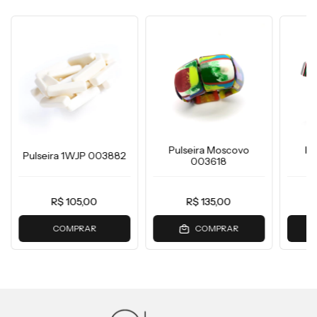
Pulseira Moscovo
Pu
Pulseira 1WJP 003882
003618
R$ 105,00
R$ 135,00
COMPRAR
COMPRAR