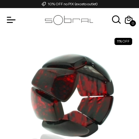
10% OFF no PIX (exceto outlet)
0
11
%
OFF