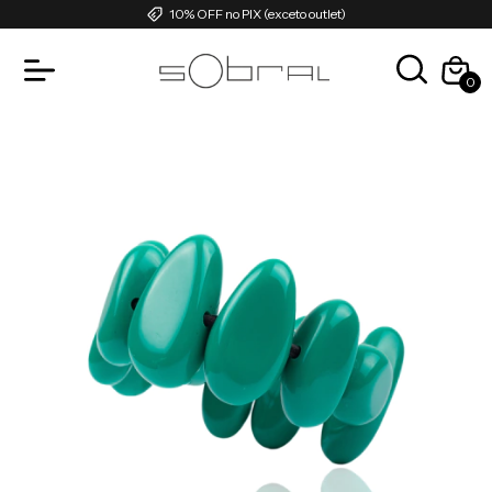
10% OFF no PIX (exceto outlet)
0