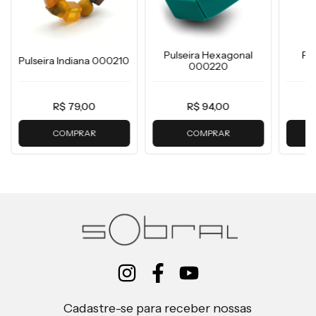
Pulseira Hexagonal
Pu
Pulseira Indiana 000210
000220
R$ 79,00
R$ 94,00
COMPRAR
COMPRAR
Cadastre-se para receber nossas