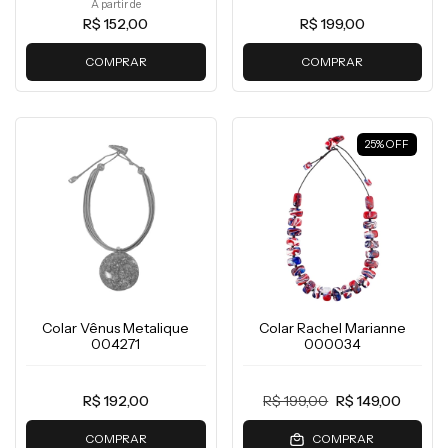
A partir de
R$ 152,00
R$ 199,00
COMPRAR
COMPRAR
25
%
OFF
Colar Vênus Metalique
Colar Rachel Marianne
004271
000034
R$ 192,00
R$ 199,00
R$ 149,00
COMPRAR
COMPRAR