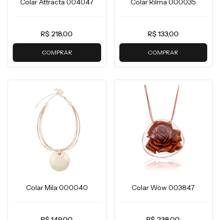
Colar Attracta 004047
Colar Rilma 000035
R$ 218,00
R$ 133,00
COMPRAR
COMPRAR
Colar Mila 000040
Colar Wow 003847
R$ 149,00
R$ 238,00