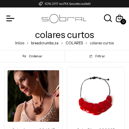
10% OFF no PIX (exceto outlet)
0
colares curtos
Início
breadcrumbs.za
COLARES
colares curtos
Ordenar
Filtrar