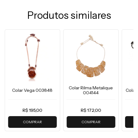
Produtos similares
Colar Rilma Metalique
Colar Vega 003848
Colar
004144
R$ 195,00
R$ 172,00
COMPRAR
COMPRAR