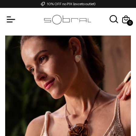
10% OFF no PIX (exceto outlet)
0