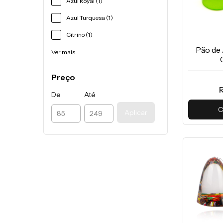
Azul Royal (1)
Azul Turquesa (1)
Citrino (1)
Pão de
Ver mais
Preço
R
De
Até
C
Aplicar