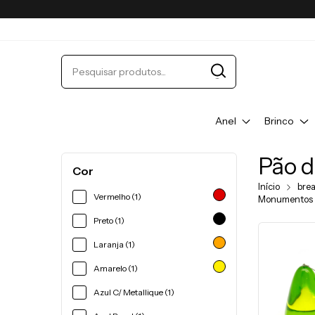
Anel
Brinco
Pão d
Cor
Início
bre
Vermelho (1)
Monumentos
Preto (1)
Laranja (1)
Amarelo (1)
Azul C/ Metallique (1)