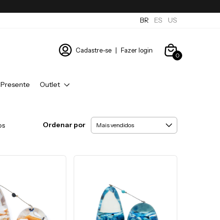
BR
ES
US
Cadastre-se
|
Fazer login
0
 Presente
Outlet
Ordenar por
os