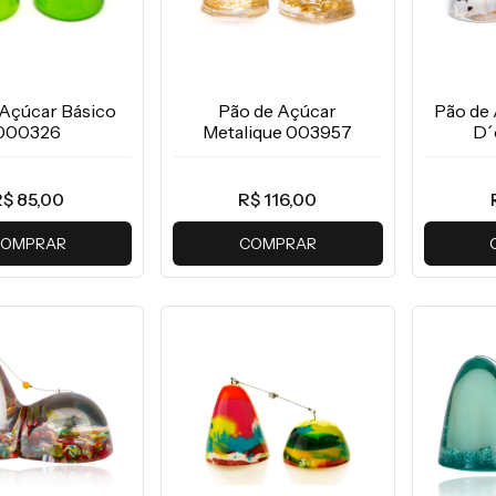
 Açúcar Básico
Pão de Açúcar
Pão de
000326
Metalique 003957
D´
$ 85,00
R$ 116,00
OMPRAR
COMPRAR