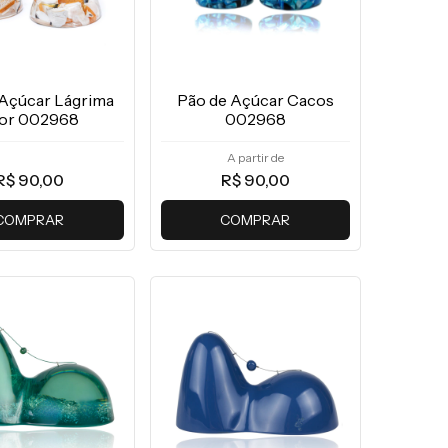
 Açúcar Lágrima
Pão de Açúcar Cacos
or 002968
002968
A partir de
R$ 90,00
R$ 90,00
COMPRAR
COMPRAR