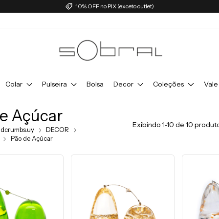
10% OFF no PIX (exceto outlet)
Colar
Pulseira
Bolsa
Decor
Coleções
Vale
e Açúcar
Exibindo 1-10 de 10 produt
adcrumbs.uy
DECOR
Pão de Açúcar