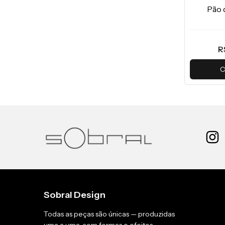
Pão 
R
C
Sobral Design
Todas as peças são únicas — produzidas
uma a uma, com formas e efeitos