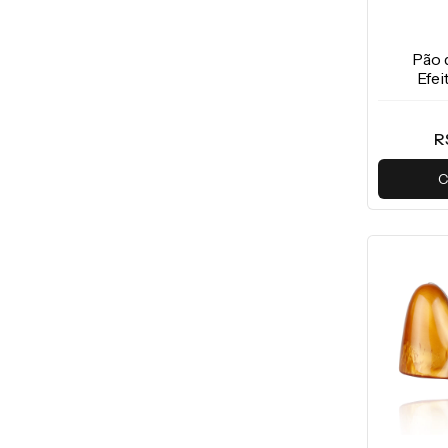
Pão 
Efe
R
C