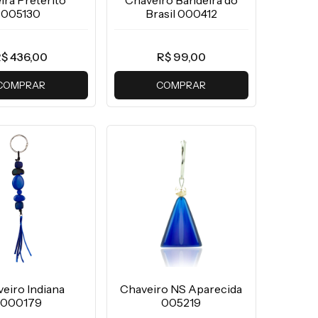
ira Pretérito
Chaveiro Bandeira do
005130
Brasil 000412
$ 436,00
R$ 99,00
COMPRAR
COMPRAR
Chaveiro NS Aparecida
eiro Indiana
005219
000179