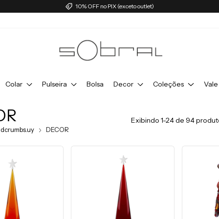
10% OFF no PIX (exceto outlet)
Colar
Pulseira
Bolsa
Decor
Coleções
Vale
OR
Exibindo 1-24 de 94 produt
adcrumbs.uy
DECOR