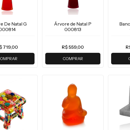
e De Natal G
Árvore de Natal P
Banc
000814
000813
$ 719,00
R$ 559,00
R
OMPRAR
COMPRAR