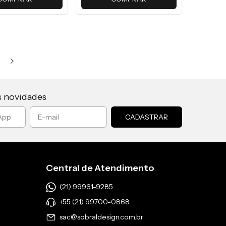
s novidades
Central de Atendimento
(21) 99961-9285
+55 (21) 99700-0868
sac@sobraldesign.com.br