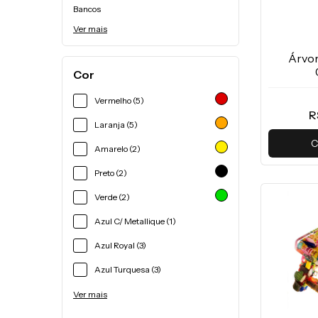
Bancos
Ver mais
Árvor
Cor
Vermelho (5)
R
Laranja (5)
C
Amarelo (2)
Preto (2)
Verde (2)
Azul C/ Metallique (1)
Azul Royal (3)
Azul Turquesa (3)
Ver mais