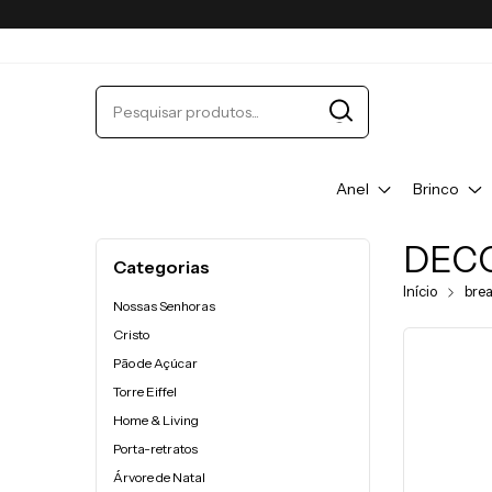
Anel
Brinco
DEC
Categorias
Início
bre
Nossas Senhoras
Cristo
Pão de Açúcar
Torre Eiffel
Home & Living
Porta-retratos
Árvore de Natal