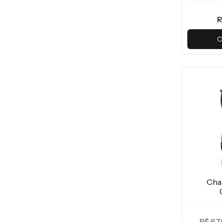
R
C
Cha
R$ 67