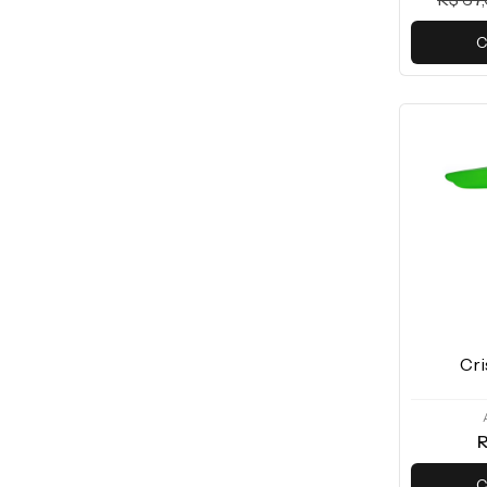
C
Cri
R
C