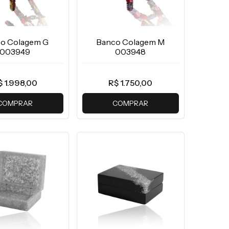
o Colagem G
Banco Colagem M
003949
003948
$ 1.998,00
R$ 1.750,00
COMPRAR
COMPRAR