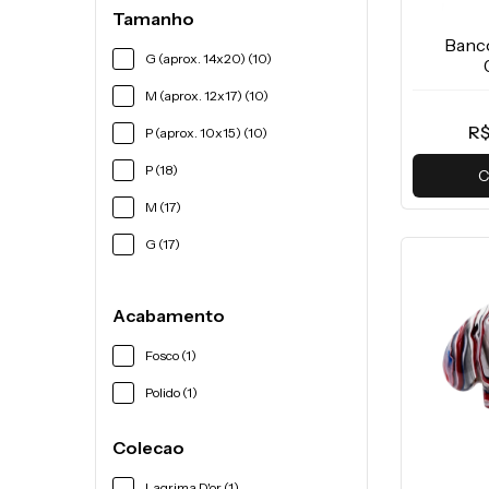
Tamanho
Banc
G (aprox. 14x20) (10)
M (aprox. 12x17) (10)
R$
P (aprox. 10x15) (10)
P (18)
C
M (17)
G (17)
Acabamento
Fosco (1)
Polido (1)
Colecao
Lagrima D'or (1)