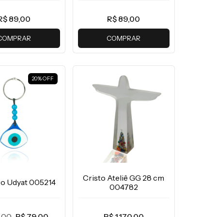
R$ 89,00
R$ 89,00
COMPRAR
COMPRAR
20
%
OFF
Cristo Ateliê GG 28 cm
ro Udyat 005214
004782
,00
R$ 79,00
R$ 1.170,00