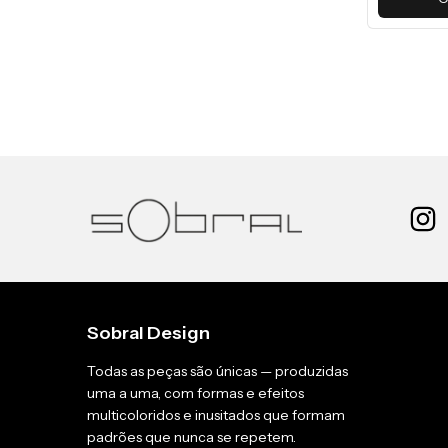
Sobral Design
Todas as peças são únicas — produzidas
uma a uma, com formas e efeitos
multicoloridos e inusitados que formam
padrões que nunca se repetem.