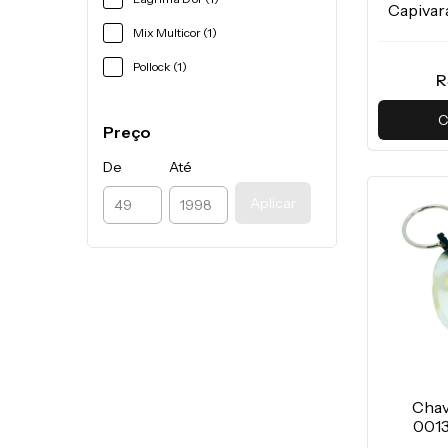
Capivar
Mix Multicor (1)
Pollock (1)
R
C
Preço
De
Até
Aplicar
Chav
001