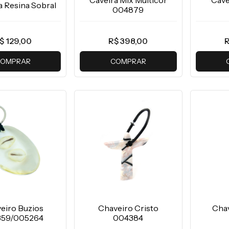
Caveira Mix Multicor
Cave
a Resina Sobral
004879
$ 129,00
R$ 398,00
R
OMPRAR
COMPRAR
eiro Buzios
Chaveiro Cristo
Chav
359/005264
004384