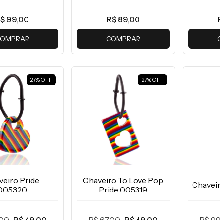
$ 99,00
R$ 89,00
OMPRAR
COMPRAR
27
%
OFF
27
%
OFF
veiro Pride
Chaveiro To Love Pop
Chavei
005320
Pride 005319
R$ 99
,00
R$ 49,00
R$ 67,00
R$ 49,00