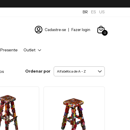
BR
ES
US
Cadastre-se
|
Fazer login
0
 Presente
Outlet
Ordenar por
os