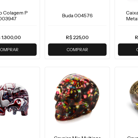
o Colagem P
Caix
Buda 004576
003947
Meta
 1.300,00
R$ 225,00
R
OMPRAR
COMPRAR