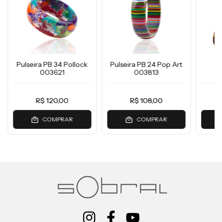
Pulseira PB 34 Pollock
Pulseira PB 24 Pop Art
Pu
003621
003813
R$ 120,00
R$ 108,00
COMPRAR
COMPRAR