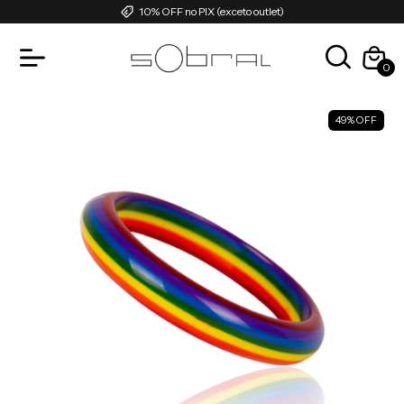
10% OFF no PIX (exceto outlet)
0
49
%
OFF