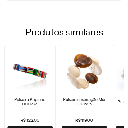
Produtos similares
Pulseira Popinho
Pulseira Inspiração Mix
Puls
000224
003595
R$ 122,00
R$ 119,00