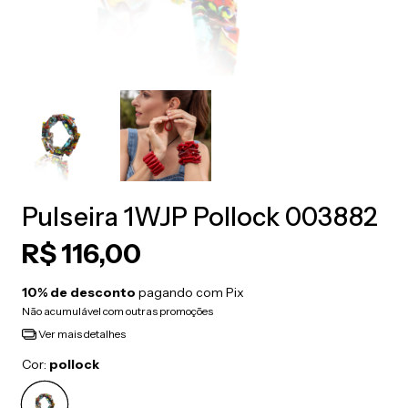
Pulseira 1WJP Pollock 003882
R$ 116,00
10% de desconto
pagando com Pix
Não acumulável com outras promoções
Ver mais detalhes
Cor:
pollock