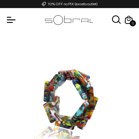
10% OFF no PIX (exceto outlet)
0