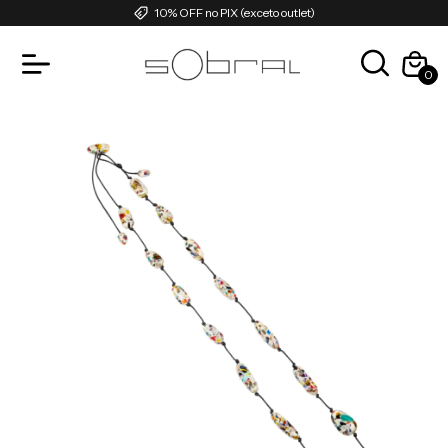
10% OFF no PIX (exceto outlet)
0