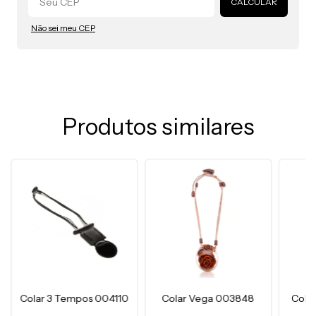
CALCULAR
Não sei meu CEP
Produtos similares
Colar 3 Tempos 004110
Colar Vega 003848
Cola