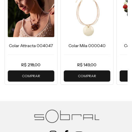
Colar Attracta 004047
Colar Mila 000040
Col
R$ 218,00
R$ 149,00
COMPRAR
COMPRAR