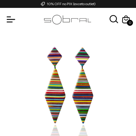
10% OFF no PIX (exceto outlet)
0