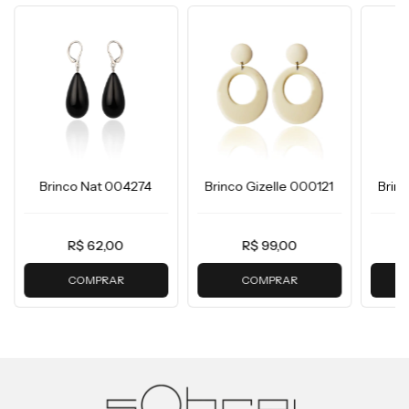
Brinco Nat 004274
Brinco Gizelle 000121
Brin
R$ 62,00
R$ 99,00
COMPRAR
COMPRAR