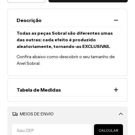
Descrição
Todas as peças Sobral são diferentes umas
das outras: cada efeito é produzido
aleatoriamente, tornando-as EXCLUSIVAS.
Confira abaixo como descobrir o seu tamanho de
Anel Sobral.
Tabela de Medidas
A resina exige uma forma de produção e medição
diferente dos demais materiais como ouro, prata,
MEIOS DE ENVIO
aço, etc.
Alterar CEP
Para verificar o seu tamanho, envolva a articulação
CALCULAR
do seu dedo com uma fita métrica e verifique a