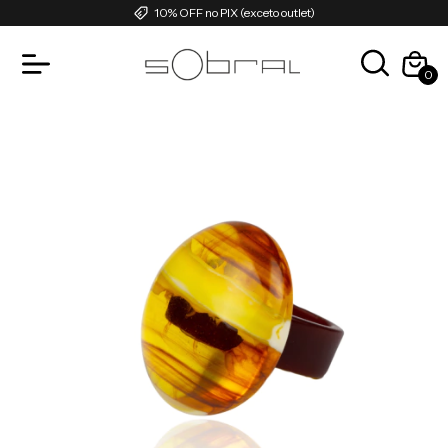
10% OFF no PIX (exceto outlet)
0