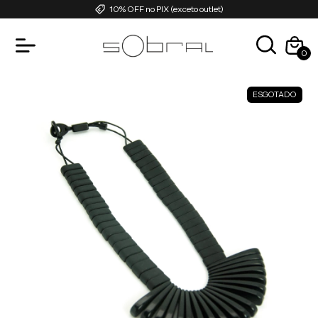
10% OFF no PIX (exceto outlet)
0
ESGOTADO