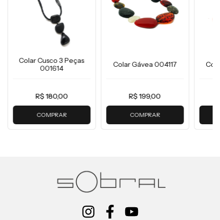
Colar Cusco 3 Peças
Colar Gávea 004117
Col
001614
R$ 180,00
R$ 199,00
COMPRAR
COMPRAR