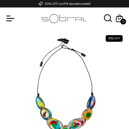
10% OFF no PIX (exceto outlet)
0
31
%
OFF