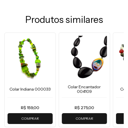
Produtos similares
Colar Encantador
Colar Indiana 000033
Col
004109
R$ 159,00
R$ 275,00
COMPRAR
COMPRAR