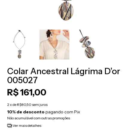
Colar Ancestral Lágrima D'or
005027
R$ 161,00
2
x de
R$80,50
sem juros
10% de desconto
pagando com Pix
Não acumulável com outras promoções
Ver mais detalhes