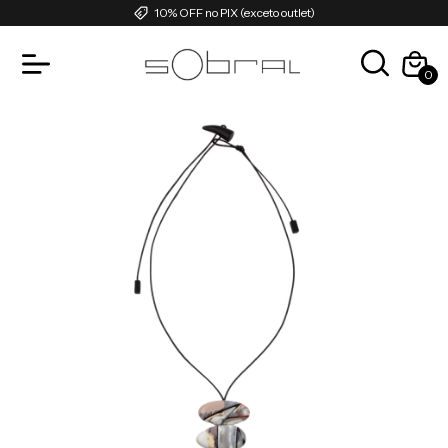
10% OFF no PIX (exceto outlet)
0