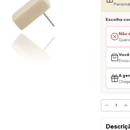
Personal
Escolha co
Não 
Quero 
Você
Envio 
A ge
Chegar
Descriç