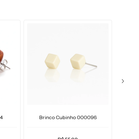
Brinc
54
Brinco Cubinho 000096