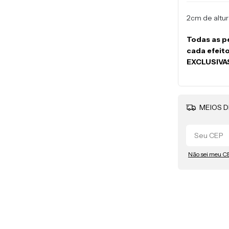
2cm de altu
Todas as p
cada efeit
EXCLUSIVA
MEIOS D
Não sei meu C