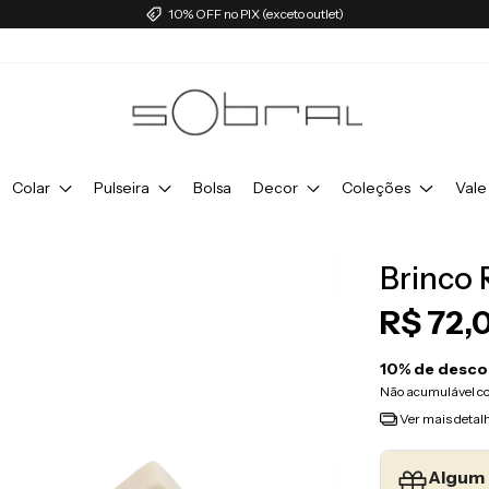
10% OFF no PIX (exceto outlet)
Colar
Pulseira
Bolsa
Decor
Coleções
Vale
Brinco 
R$ 72,
10% de desco
Não acumulável c
Ver mais detal
Algum 