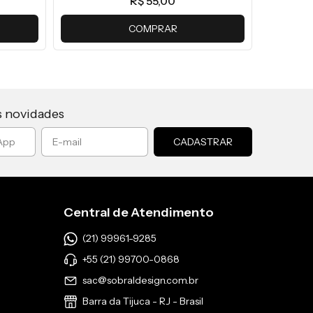
R$ 55,00
COMPRAR
s novidades
Central de Atendimento
(21) 99961-9285
+55 (21) 99700-0868
sac@sobraldesign.com.br
Barra da Tijuca - RJ - Brasil