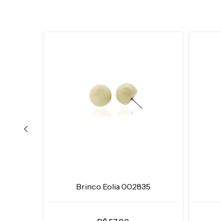
10
Brinco Eolia 002835