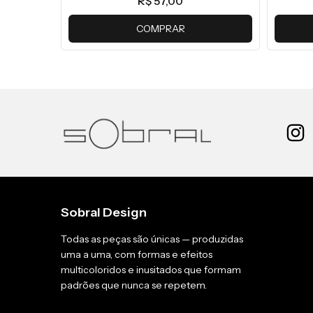
R$ 57,00
COMPRAR
Sobral Design
Todas as peças são únicas — produzidas
uma a uma, com formas e efeitos
multicoloridos e inusitados que formam
padrões que nunca se repetem.