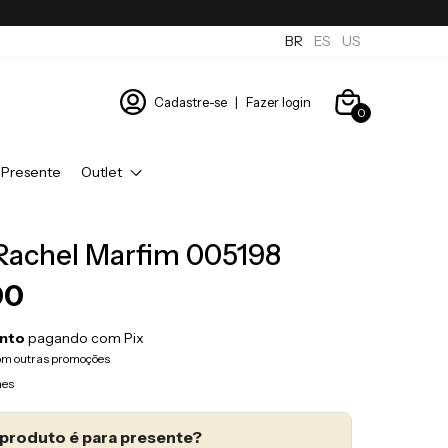
BR
ES
US
Cadastre-se
|
Fazer login
0
 Presente
Outlet
Rachel Marfim 005198
00
nto
pagando com Pix
om outras promoções
hes
produto é para presente?