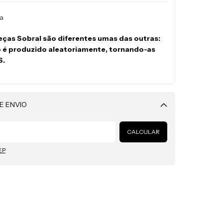
ra
eças Sobral são diferentes umas das outras:
o é produzido aleatoriamente, tornando-as
S.
E ENVIO
Alterar CEP
CALCULAR
EP