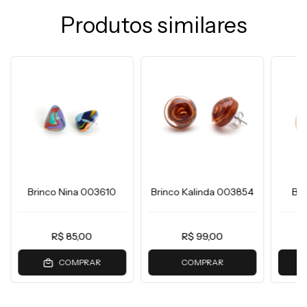
Produtos similares
Brinco Nina 003610
Brinco Kalinda 003854
Bri
R$ 85,00
R$ 99,00
COMPRAR
COMPRAR