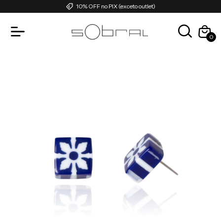
10% OFF no PIX (exceto outlet)
0