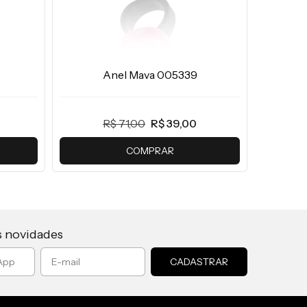
Anel Mava 005339
R$ 71,00
R$ 39,00
COMPRAR
s novidades