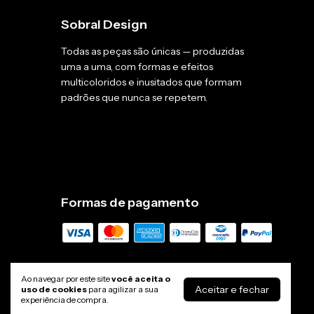
Sobral Design
Todas as peças são únicas — produzidas
uma a uma, com formas e efeitos
multicoloridos e inusitados que formam
padrões que nunca se repetem.
Formas de pagamento
Ao navegar por este site
você aceita o
Aceitar e fechar
uso de cookies
para agilizar a sua
experiência de compra.
Sobral Design - Joias e Acessórios de resina