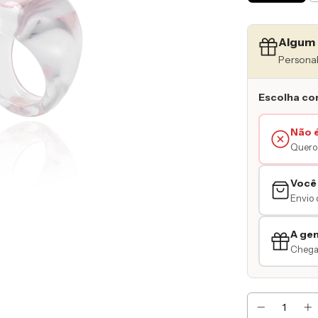
Algum 
Personal
Escolha co
Não 
Quero 
Você
Envio 
A ge
Chegar