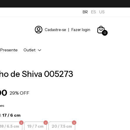
BR
ES
US
Cadastre-se
|
Fazer login
0
 Presente
Outlet
ho de Shiva 005273
00
29
% OFF
hes
l:
17 / 6 cm
18 / 6.5 cm
19 / 7 cm
20 / 7.5 cm