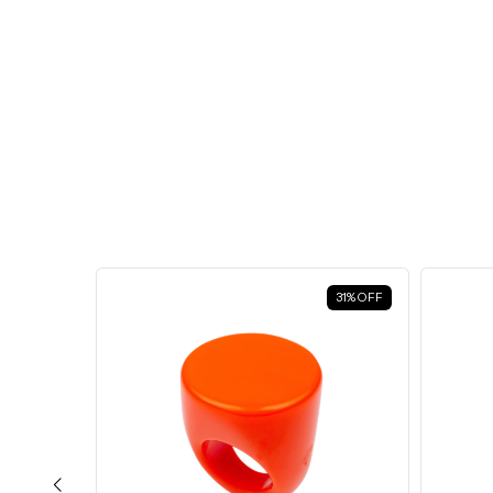
31
%
OFF
31
%
OFF