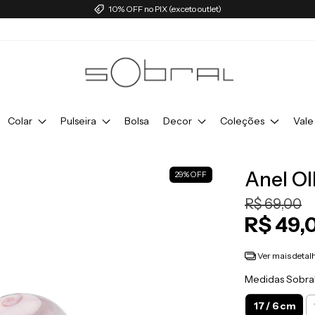
10% OFF no PIX (exceto outlet)
Colar
Pulseira
Bolsa
Decor
Coleções
Vale
Anel Ol
29
%
OFF
R$ 69,00
R$ 49,
Ver mais detal
Medidas Sobra
17 / 6 cm