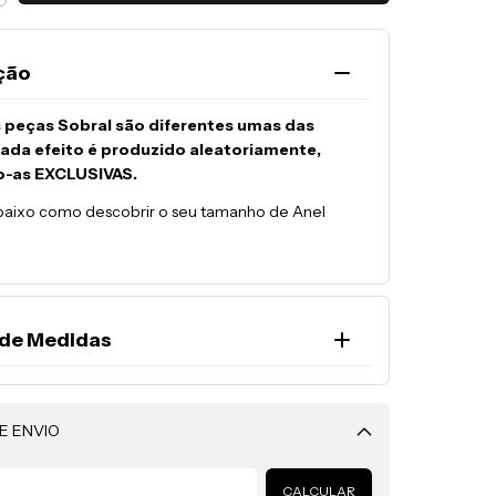
ção
 peças Sobral são diferentes umas das
cada efeito é produzido aleatoriamente,
o-as EXCLUSIVAS.
baixo como descobrir o seu tamanho de Anel
 de Medidas
exige uma forma de produção e medição
 dos demais materiais como ouro, prata, aço, etc.
E ENVIO
icar o seu tamanho, envolva a articulação do seu
Alterar CEP
uma fita métrica e verifique a tabela a seguir:
CALCULAR