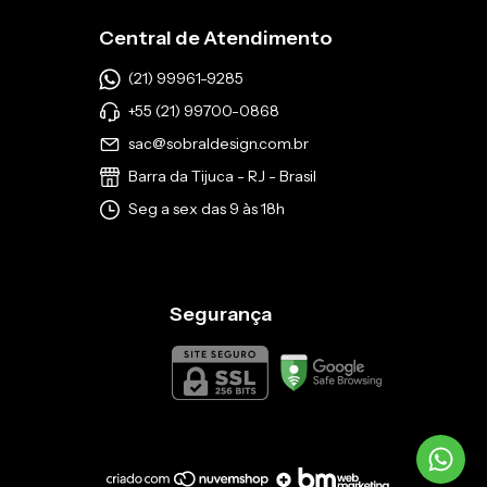
Central de Atendimento
(21) 99961-9285
+55 (21) 99700-0868
sac@sobraldesign.com.br
Barra da Tijuca - RJ - Brasil
Seg a sex das 9 às 18h
Segurança