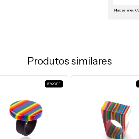
6cm
Não sei meu C
6,5 
7cm
7,5 
Produtos similares
51
%
OFF