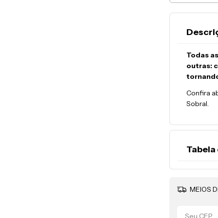
Descri
Todas as
outras: 
tornand
Confira a
Sobral.
Tabela
A resina 
diferente
MEIOS D
Para verif
dedo com 