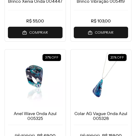
Brinco Xenia Onda 004447
Brinco Vibração 005419
R$ 55,00
R$ 103,00
COMPRAR
COMPRAR
37
%
OFF
20
%
OFF
Anel Wave Onda Azul
Colar AG Vague Onda Azul
005325
005328
R$ 109,00
R$ 69,00
R$ 199,00
R$ 159,00