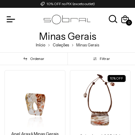
10% OFF no PIX (exceto outlet)
0
Minas Gerais
Início
Coleções
Minas Gerais
Ordenar
Filtrar
10
%
OFF
Anel Araxá Minas Gerais