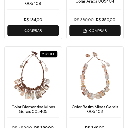
Colar Araxá 005404
005409
R$ 134,00
R$ 389,00
R$ 350,00
COMPRAR
COMPRAR
20
%
OFF
Colar Diamantina Minas
Colar Betim Minas Gerais
Gerais 005405
005403
R$ 499,00
R$ 399,00
R$ 349,00