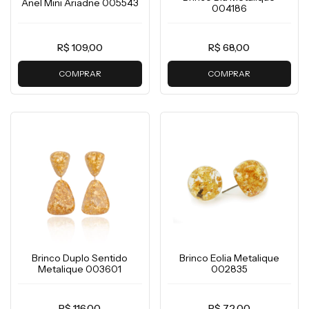
Anel Mini Ariadne 005543
004186
R$ 109,00
R$ 68,00
COMPRAR
COMPRAR
Brinco Duplo Sentido
Brinco Eolia Metalique
Metalique 003601
002835
R$ 116,00
R$ 72,00