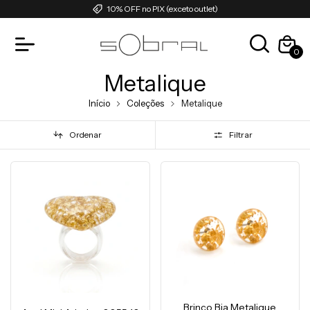
10% OFF no PIX (exceto outlet)
0
Metalique
Início
Coleções
Metalique
Ordenar
Filtrar
Brinco Bia Metalique