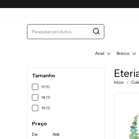
Anel
Brinco
Eteri
Tamanho
Início
Col
17 (1)
18 (1)
19 (1)
Preço
De
Até