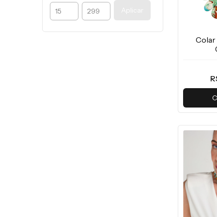
Aplicar
Colar
R
C