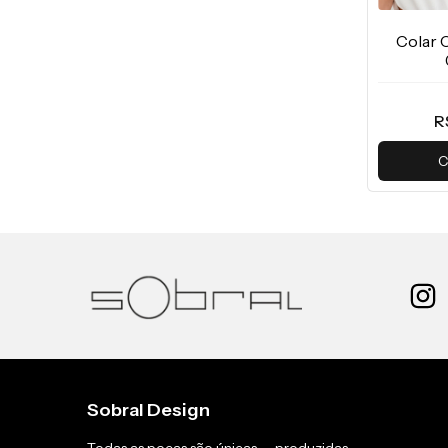
Colar C
R
C
Sobral Design