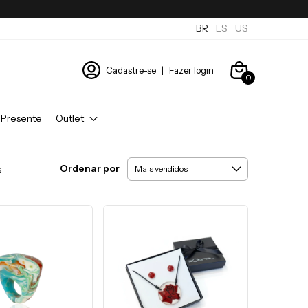
BR
ES
US
Cadastre-se
|
Fazer login
0
 Presente
Outlet
Ordenar por
s