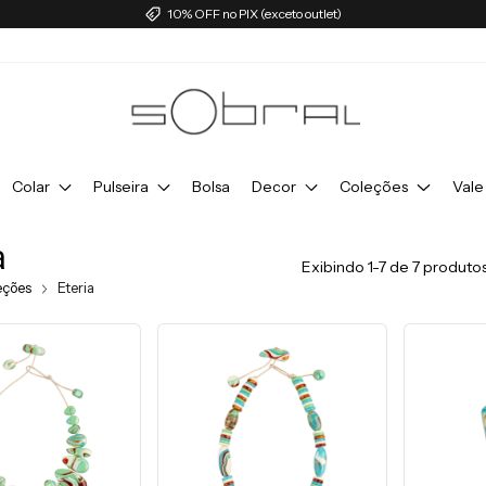
10% OFF no PIX (exceto outlet)
Colar
Pulseira
Bolsa
Decor
Coleções
Vale
a
Exibindo 1-7 de 7 produto
eções
Eteria