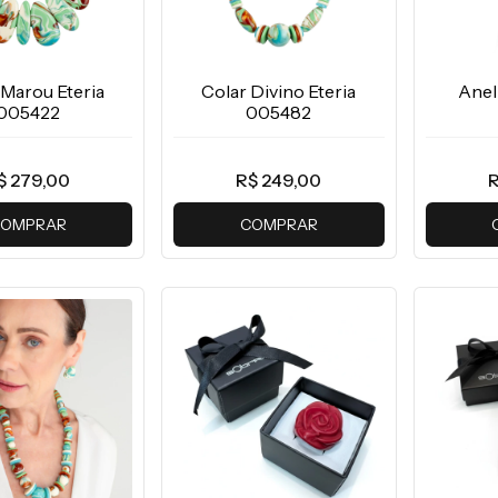
 Marou Eteria
Colar Divino Eteria
Anel
005422
005482
$ 279,00
R$ 249,00
R
OMPRAR
COMPRAR