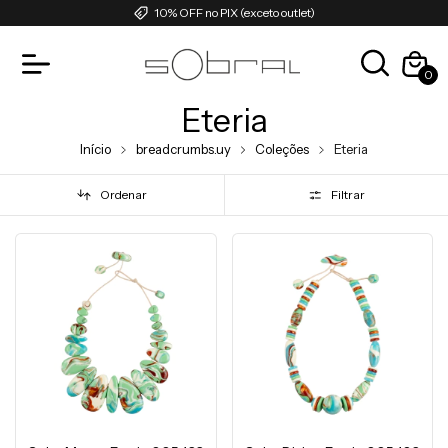
10% OFF no PIX (exceto outlet)
0
Eteria
Início
breadcrumbs.uy
Coleções
Eteria
Ordenar
Filtrar