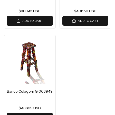
$303.45 USD
$408.50 USD
ADD TO CART
ADD TO CART
Banco Colagem G 003949
$466.39 USD