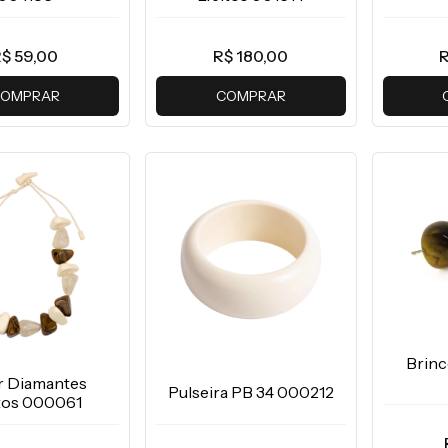
$ 59,00
R$ 180,00
R
OMPRAR
COMPRAR
Brinc
r Diamantes
Pulseira PB 34 000212
itos 000061