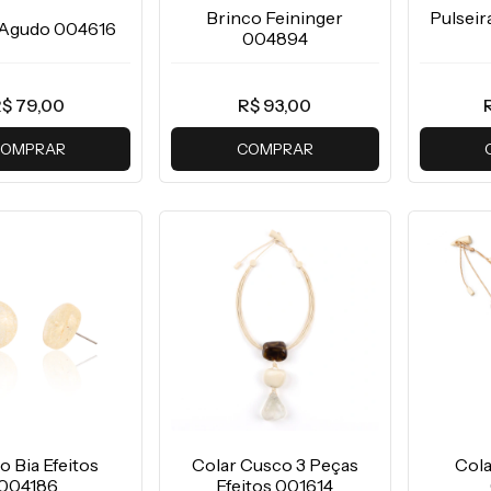
Brinco Feininger
Pulseir
 Agudo 004616
004894
$ 79,00
R$ 93,00
OMPRAR
COMPRAR
o Bia Efeitos
Colar Cusco 3 Peças
Cola
004186
Efeitos 001614