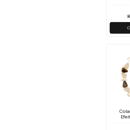
R
C
Cola
Efe