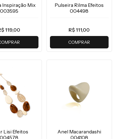
a Inspiração Mix
Pulseira Rilma Efeitos
003595
004498
R$ 119,00
R$ 111,00
COMPRAR
COMPRAR
r Lisi Efeitos
Anel Macarandashi
004578
004108