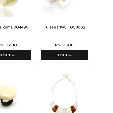
ra Rilma 004498
Pulseira 1WJP 003882
$ 102,00
R$ 105,00
COMPRAR
COMPRAR