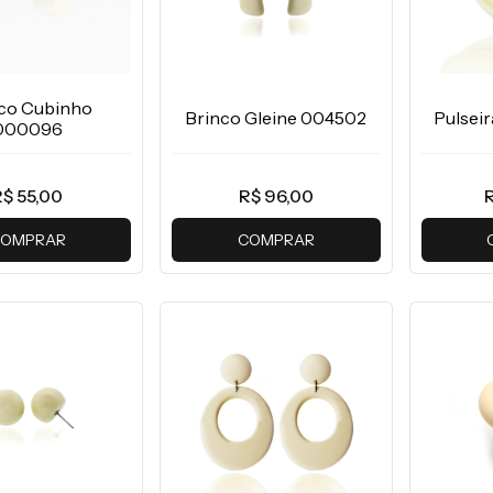
co Cubinho
Brinco Gleine 004502
Pulsei
000096
R$ 55,00
R$ 96,00
R
OMPRAR
COMPRAR