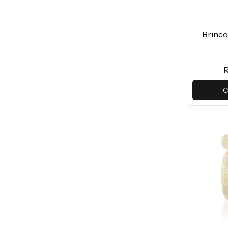
Brinco
C