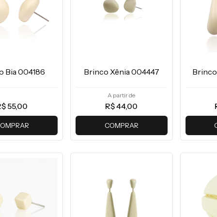
o Bia 004186
Brinco Xênia 004447
Brinco
A partir de
R$ 55,00
R$ 44,00
OMPRAR
COMPRAR