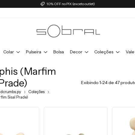
10% OFF no PIX (exceto outlet)
Colar
Pulseira
Bolsa
Decor
Coleções
Vale
his (Marfim
 Prade)
Exibindo 1-24 de 47 produt
adcrumbs.py
Coleções
im Sisal Prade)