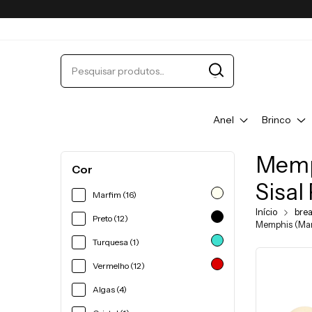
Anel
Brinco
Memp
Cor
Sisal
Marfim (16)
Início
bre
Preto (12)
Memphis (Marf
Turquesa (1)
Vermelho (12)
Algas (4)