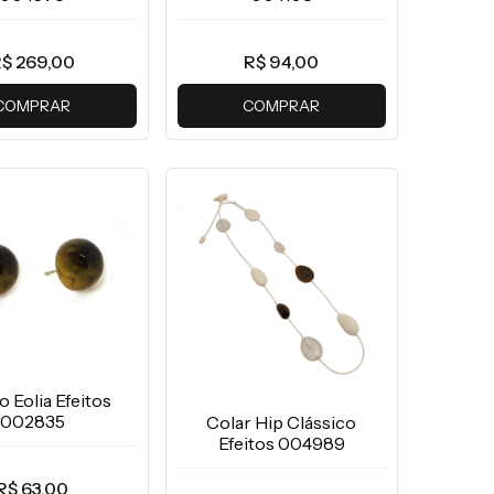
$ 269,00
R$ 94,00
COMPRAR
COMPRAR
o Eolia Efeitos
002835
Colar Hip Clássico
Efeitos 004989
R$ 63,00