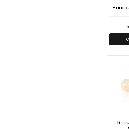
Brinco
R
C
Brinc