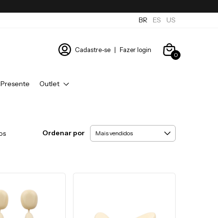
BR
ES
US
Cadastre-se
|
Fazer login
0
 Presente
Outlet
Ordenar por
os