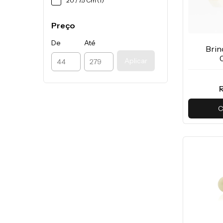
20 / 7.5 Cm (1)
Preço
De
Até
Brin
Aplicar
C