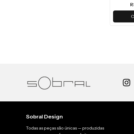
R
C
Sobral Design
Todas as peças são únicas — produzidas