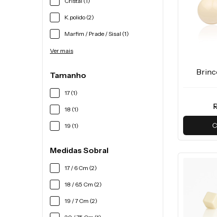
Cristal (1)
K.polido (2)
Marfim / Prade / Sisal (1)
Ver mais
Brinc
Tamanho
17 (1)
18 (1)
C
19 (1)
Medidas Sobral
17 / 6 Cm (2)
18 / 6.5 Cm (2)
19 / 7 Cm (2)